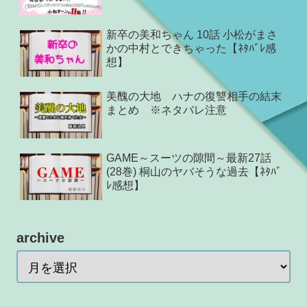
新卒の美和ちゃん 10話 小松がまさ
かの中村とできちゃった【ﾈﾀﾊﾞﾚ感
想】
美醜の大地 ハナの復讐相手の結末
まとめ ※ネタバレ注意
GAME～スーツの隙間～最新27話
(28巻) 桐山のヤバそうな過去【ﾈﾀﾊﾞ
ﾚ感想】
archive