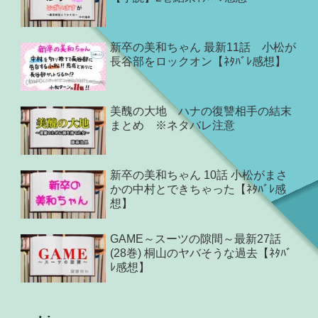
新卒の美和ちゃん 最新11話 小松が
長谷部をロックオン【ﾈﾀﾊﾞﾚ感想】
美醜の大地 ハナの復讐相手の結末
まとめ ※ネタバレ注意
新卒の美和ちゃん 10話 小松がまさ
かの中村とできちゃった【ﾈﾀﾊﾞﾚ感
想】
GAME～スーツの隙間～最新27話
(28巻) 桐山のヤバそうな過去【ﾈﾀﾊﾞ
ﾚ感想】