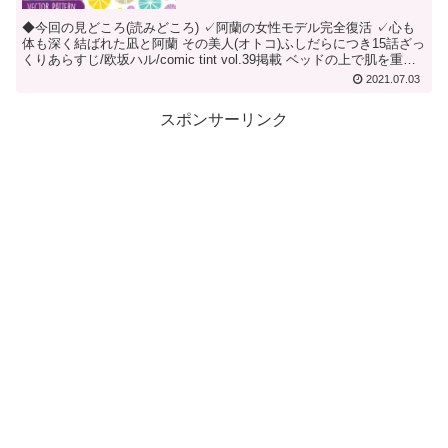
◆今回の見どころ(読みどころ) ✓阿蘭の女性モデル完全復活 ✓心も
体も深く結ばれた凪と阿蘭 その美人(オトコ)ふしだらにつき15話ざっ
くりあらすじ/欧坂ハル/comic tint vol.39掲載 ベッドの上で肌を重ね
る2人。そ...
2021.07.03
スポンサーリンク