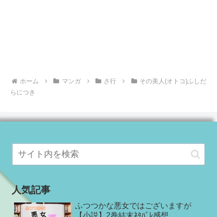
ホーム
マンガ
さ行
その美人(オトコ)ふしだ
らにつき
人気記事
ふつつかな悪女ではございますが
【小説】2巻結末ﾈﾀﾊﾞﾚ感想