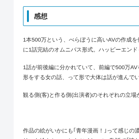
感想
1本500万という、べらぼうに高いAVの作
に1話完結のオムニバス形式。ハッピーエンド
1話が前後編に分かれていて、前編で500万A
形をする女の話、って形で大体は話が進んで
観る側(客)と作る側(出演者)のそれぞれの立
作品の絵がいかにも｢青年漫画！｣って感じの