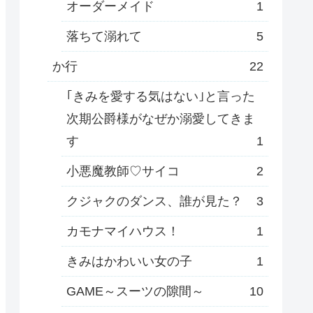
オーダーメイド
1
落ちて溺れて
5
か行
22
｢きみを愛する気はない｣と言った
次期公爵様がなぜか溺愛してきま
す
1
小悪魔教師♡サイコ
2
クジャクのダンス、誰が見た？
3
カモナマイハウス！
1
きみはかわいい女の子
1
GAME～スーツの隙間～
10