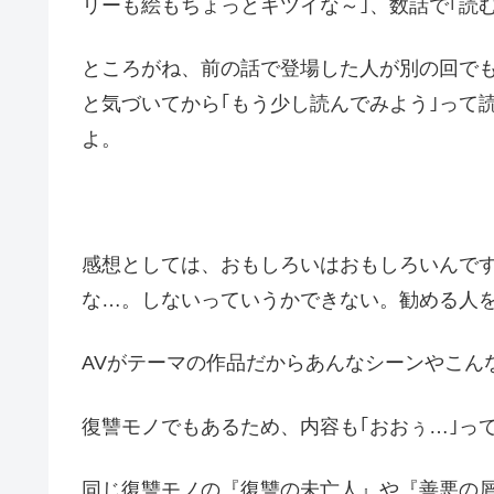
リーも絵もちょっとキツイな～｣、数話で｢読
ところがね、前の話で登場した人が別の回でも
と気づいてから｢もう少し読んでみよう｣って
よ。
感想としては、おもしろいはおもしろいんで
な…。しないっていうかできない。勧める人
AVがテーマの作品だからあんなシーンやこん
復讐モノでもあるため、内容も｢おおぅ…｣っ
同じ復讐モノの『復讐の未亡人』や『善悪の