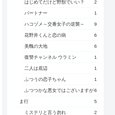
はじめてだけど野獣でいい？
2
パートナー
1
ハコヅメ～交番女子の逆襲～
9
花野井くんと恋の病
6
美醜の大地
6
復讐チャンネル ウラミン
1
二人は底辺
1
ふつうの恋子ちゃん
1
ふつつかな悪女ではございますが
6
ま行
5
ミステリと言う勿れ
2