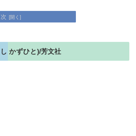
目次
し かずひと)/芳文社