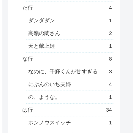
た行
4
ダンダダン
1
高嶺の蘭さん
2
天と献上姫
1
な行
8
なのに、千輝くんが甘すぎる
3
にぶんのいち夫婦
4
の、ような。
1
は行
34
ホンノウスイッチ
1