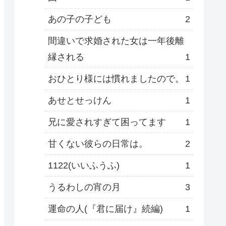
あの子の子ども
2
間違いで求婚された女は一年後離
縁される
1
おひとり様には慣れましたので。
1
あせとせっけん
1
兄に愛されすぎて困ってます
1
甘くない彼らの日常は。
2
1122(いいふうふ)
1
うるわしの宵の月
3
運命の人(『君に届け』続編)
1