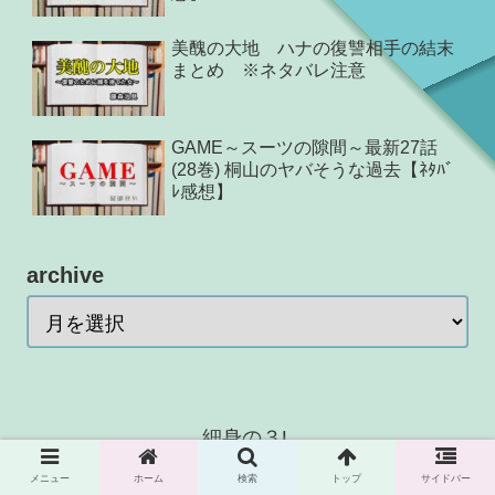
美醜の大地 ハナの復讐相手の結末
まとめ ※ネタバレ注意
GAME～スーツの隙間～最新27話
(28巻) 桐山のヤバそうな過去【ﾈﾀﾊﾞ
ﾚ感想】
archive
細身の３L
© 2016 細身の３L.
メニュー
ホーム
検索
トップ
サイドバー