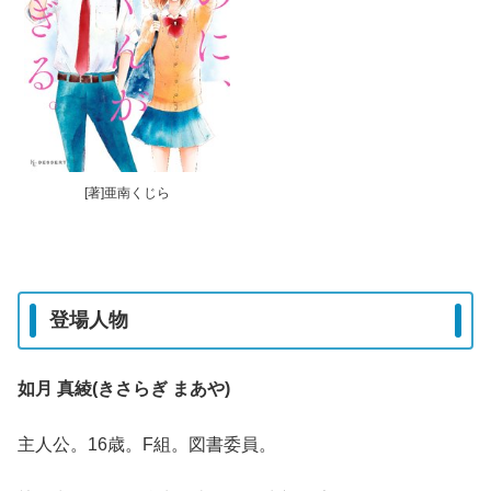
[著]亜南くじら
登場人物
如月 真綾(きさらぎ まあや)
主人公。16歳。F組。図書委員。