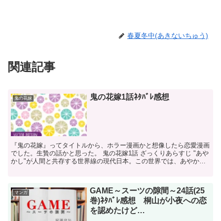
春夏冬中(あきないちゅう)
関連記事
鬼の花嫁1話ﾈﾀﾊﾞﾚ感想
鬼の花嫁
『鬼の花嫁』ってタイトルから、ホラー漫画かと想像したら恋愛漫画
でした。生贄の話かと思った。 鬼の花嫁1話 ざっくりあらすじ "あや
かし"が人間と共存する世界線の現代日本。この世界では、あやかし
の花嫁に選ばれることがステータスの1つにな...
GAME～スーツの隙間～24話(25
マンガ
巻)ﾈﾀﾊﾞﾚ感想 桐山が小夜への恋
を認めたけど…