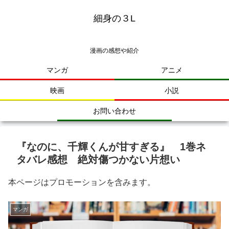
細身の３L
漫画の感想や紹介
マンガ
アニメ
映画
小説
お問い合わせ
『なのに、千輝くんが甘すぎる』 1巻ネ
タバレ感想 絶対傷つかない片想い
本ページはプロモーションを含みます。
マンガ