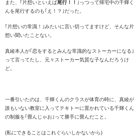
また、｢片想いといえば
尾行！！
｣っつって帰宅中の千輝く
んを尾行するのも｢え！？｣だった。
｢片想いの常識！｣みたいに言い切ってますけど、そんな片
想い聞いたことない。
真綾本人が｢恋をするとみんな常識的なストーカーになる｣
って言ってたし、元々ストーカー気質な子なんだろうけ
ど。
一番引いたのは、千輝くんのクラスが体育の時に、真綾が
誰もいない教室に入ってテキトーに置かれている千輝くん
の制服を｢畳んじゃお｣って勝手に畳んだこと。
(私にできることはこれぐらいしかないから)