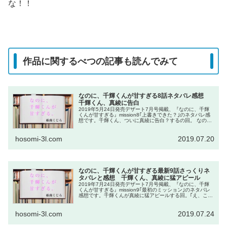
な！！
作品に関するべつの記事も読んでみて
なのに、千輝くんが甘すぎる8話ネタバレ感想
千輝くん、真綾に告白
2019年5月24日発売デザート7月号掲載、『なのに、千輝
くんが甘すぎる』mission8｢上書きできた？｣のネタバレ感
想です。千輝くん、ついに真綾に告白？するの回。 なの
に、千輝くんが甘すぎる2巻/亜南 くじら(あなん くじら)/講
談...
hosomi-3l.com
2019.07.20
なのに、千輝くんが甘すぎる最新9話さっくりネ
タバレと感想 千輝くん、真綾に猛アピール
2019年7月24日発売デザート7月号掲載、『なのに、千輝
くんが甘すぎる』mission9｢最初のミッション｣のネタバレ
感想です。千輝くんが真綾に猛アピールする回。｢え、これ
まだちゃんと付き合ってないの？マジで？｣ってなるレベ
ル。 なのに、...
hosomi-3l.com
2019.07.24