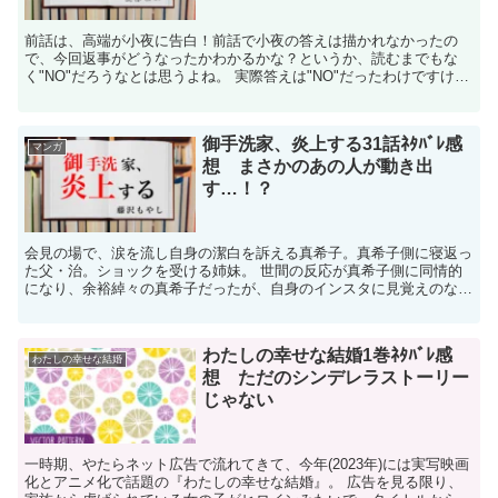
前話は、高端が小夜に告白！前話で小夜の答えは描かれなかったの
で、今回返事がどうなったかわかるかな？というか、読むまでもな
く"NO"だろうなとは思うよね。 実際答えは"NO"だったわけですけ
ど。 今回｢え！？｣ってなったのは、桐山が小夜への恋...
御手洗家、炎上する31話ﾈﾀﾊﾞﾚ感
マンガ
想 まさかのあの人が動き出
す…！？
会見の場で、涙を流し自身の潔白を訴える真希子。真希子側に寝返っ
た父・治。ショックを受ける姉妹。 世間の反応が真希子側に同情的
になり、余裕綽々の真希子だったが、自身のインスタに見覚えのない
写真があげられていることに気付く。どうやらアカウントが乗っ取ら
れているようだ。 ｢これでいいんですよね？｣と女性に聞かれて振り
返ったのは、姉妹の母・皐月だった。
わたしの幸せな結婚1巻ﾈﾀﾊﾞﾚ感
わたしの幸せな結婚
想 ただのシンデレラストーリー
じゃない
一時期、やたらネット広告で流れてきて、今年(2023年)には実写映画
化とアニメ化で話題の『わたしの幸せな結婚』。 広告を見る限り、