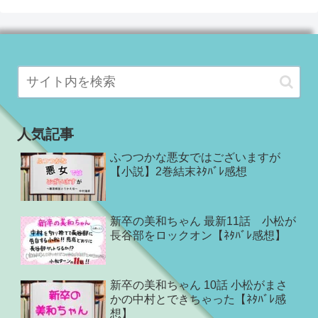
人気記事
ふつつかな悪女ではございますが
【小説】2巻結末ﾈﾀﾊﾞﾚ感想
新卒の美和ちゃん 最新11話 小松が
長谷部をロックオン【ﾈﾀﾊﾞﾚ感想】
新卒の美和ちゃん 10話 小松がまさ
かの中村とできちゃった【ﾈﾀﾊﾞﾚ感
想】