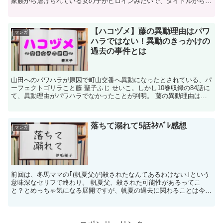
家族から虐げられている女の子がヒロインみたいで、タイトルからし
て結婚して幸せになる話、いわゆるシンデレラストー...
【ハコヅメ】藤の異動理由はパワ
マンガ
ハラではない！異動のきっかけの
過去の事件とは
山田へのパワハラが原因で町山交番へ異動になったとされている、パ
ーフェクトゴリラこと藤 聖子ふじ せいこ。しかし10巻収録の84話に
て、異動理由がパワハラでなかったことが判明。 藤の異動理由はパ
ワハラじゃなかった？ 主人公の川合かわいが、空...
落ちて溺れて5話ﾈﾀﾊﾞﾚ感想
マンガ
前回は、冬馬ママの｢(帆夏父が)殺されたなんてあるわけない｣という
意味深なセリフで終わり。 帆夏父、殺された可能性があるってこ
と？とめっちゃ気になる展開ですが、帆夏の過去に関わることは今回
出てくるでしょうか？ 気になる続き5話の...