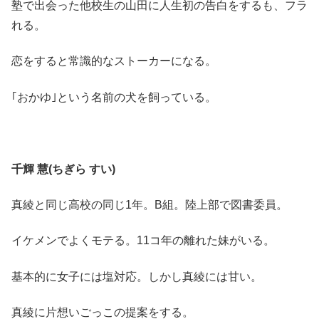
塾で出会った他校生の山田に人生初の告白をするも、フラ
れる。
恋をすると常識的なストーカーになる。
｢おかゆ｣という名前の犬を飼っている。
千輝 慧(ちぎら すい)
真綾と同じ高校の同じ1年。B組。陸上部で図書委員。
イケメンでよくモテる。11コ年の離れた妹がいる。
基本的に女子には塩対応。しかし真綾には甘い。
真綾に片想いごっこの提案をする。