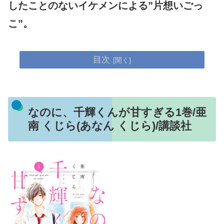
したことのないイケメンによる”片想いごっ
こ”。
目次
なのに、千輝くんが甘すぎる1巻/亜
南 くじら(あなん くじら)/講談社