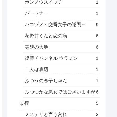
ホンノウスイッチ
1
パートナー
1
ハコヅメ～交番女子の逆襲～
9
花野井くんと恋の病
6
美醜の大地
6
復讐チャンネル ウラミン
1
二人は底辺
1
ふつうの恋子ちゃん
1
ふつつかな悪女ではございますが
6
ま行
5
ミステリと言う勿れ
2