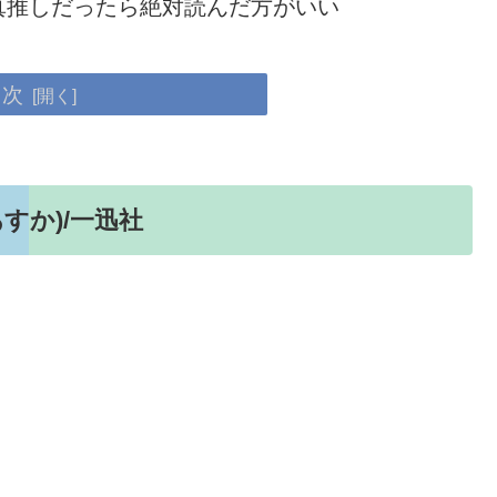
真推しだったら絶対読んだ方がいい
目次
すか)/一迅社