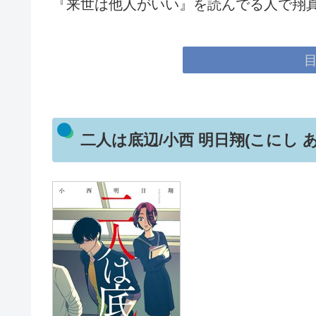
『来世は他人がいい』を読んでる人で翔
二人は底辺/小西 明日翔(こにし あ