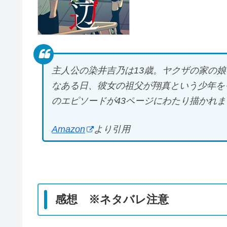
主人公の染井吉乃は13歳。ヤクザの家の
なある日、彼女の祖父が翔真という少年を
のエピソードが43ページにわたり描かれま
Amazon
より引用
感想 ※ネタバレ注意