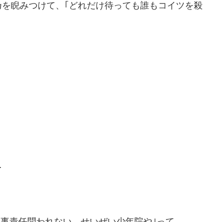
乃を睨みつけて、｢どれだけ待っても誰もコイツを殺
…
は刑事責任問われない。せいぜい少年院や｣って。