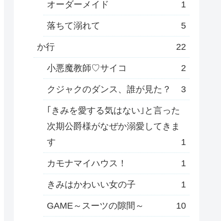
オーダーメイド
1
落ちて溺れて
5
か行
22
小悪魔教師♡サイコ
2
クジャクのダンス、誰が見た？
3
｢きみを愛する気はない｣と言った
次期公爵様がなぜか溺愛してきま
す
1
カモナマイハウス！
1
きみはかわいい女の子
1
GAME～スーツの隙間～
10