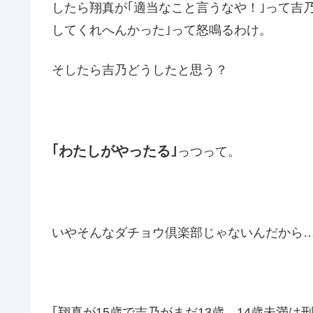
したら翔真が｢適当なこと言うなや！｣って吉
してくれへんかった｣って怒鳴るわけ。
そしたら吉乃どうしたと思う？
｢わたしがやったる｣
っつって。
いやそんなダチョウ倶楽部じゃないんだから
｢翔真が15歳で吉乃がまだ13歳。14歳未満