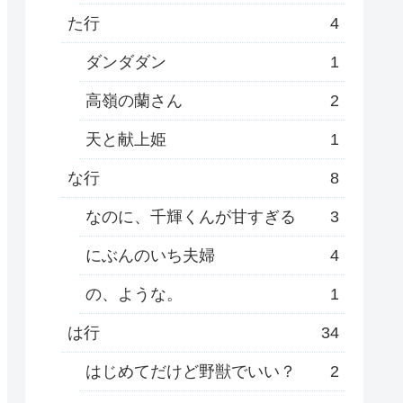
た行
4
ダンダダン
1
高嶺の蘭さん
2
天と献上姫
1
な行
8
なのに、千輝くんが甘すぎる
3
にぶんのいち夫婦
4
の、ような。
1
は行
34
はじめてだけど野獣でいい？
2