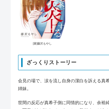
[著]藤沢もやし
ざっくりストーリー
会見の場で、涙を流し自身の潔白を訴える真
姉妹。
世間の反応が真希子側に同情的になり、余裕