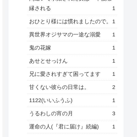
縁される
1
おひとり様には慣れましたので。
1
異世界オジサマの一途な溺愛
1
鬼の花嫁
1
あせとせっけん
1
兄に愛されすぎて困ってます
1
甘くない彼らの日常は。
2
1122(いいふうふ)
1
うるわしの宵の月
3
運命の人(『君に届け』続編)
1