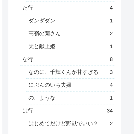
た行
4
ダンダダン
1
高嶺の蘭さん
2
天と献上姫
1
な行
8
なのに、千輝くんが甘すぎる
3
にぶんのいち夫婦
4
の、ような。
1
は行
34
はじめてだけど野獣でいい？
2