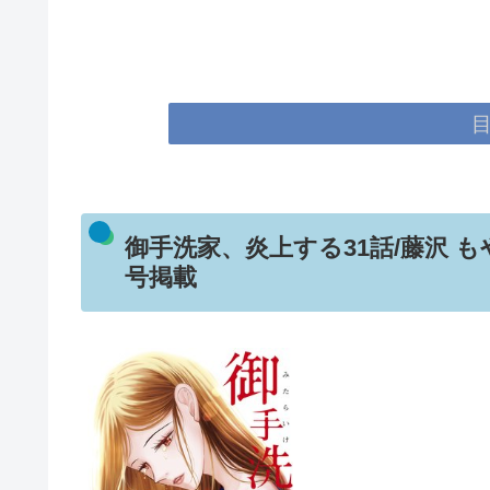
御手洗家、炎上する31話/藤沢 もやし
号掲載