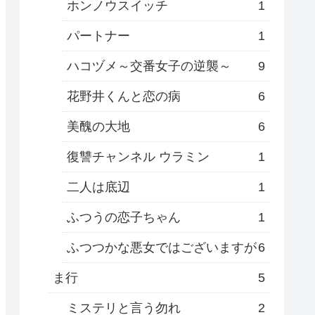
ホンノウスイッチ
1
パートナー
1
ハコヅメ～交番女子の逆襲～
9
花野井くんと恋の病
6
美醜の大地
6
復讐チャンネル ウラミン
1
二人は底辺
1
ふつうの恋子ちゃん
1
ふつつかな悪女ではございますが
6
ま行
5
ミステリと言う勿れ
2