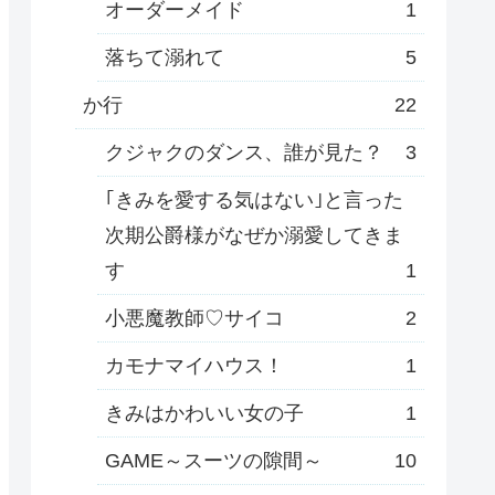
オーダーメイド
1
落ちて溺れて
5
か行
22
クジャクのダンス、誰が見た？
3
｢きみを愛する気はない｣と言った
次期公爵様がなぜか溺愛してきま
す
1
小悪魔教師♡サイコ
2
カモナマイハウス！
1
きみはかわいい女の子
1
GAME～スーツの隙間～
10