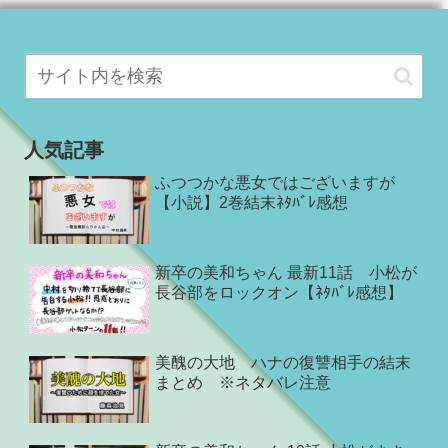
人気記事
ふつつかな悪女ではございますが
【小説】2巻結末ﾈﾀﾊﾞﾚ感想
新卒の美和ちゃん 最新11話 小松が
長谷部をロックオン【ﾈﾀﾊﾞﾚ感想】
美醜の大地 ハナの復讐相手の結末
まとめ ※ネタバレ注意