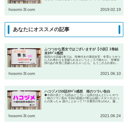
いてほしい。 恋を知らないほたるちゃんが、...
hosomi-3l.com
2019.02.19
あなたにオススメの記事
ふつつかな悪女ではございますが【小説】2巻結
末ﾈﾀﾊﾞﾚ感想
前回の小説版1巻では、玲琳付きの筆頭女官・冬雪とうせつ
に入れ替わりを見破られるというところで終わり。 玲琳崇
拝のあの冬雪に見破られちゃったら、もうこの入れ替わり
終了で話も終了でしょ、と思っていたら、意外や意外、入
れ替わりのまま話が進む。気...
hosomi-3l.com
2021.06.10
ハコヅメ159話ﾈﾀﾊﾞﾚ感想 桜のツラい告白
◆今回の見どころ(読みどころ) ✓山田がほんとにいいやつ
✓桜のツラい告白 今回の副題が｢町山山賊シスターズ｣だっ
たの笑ったｗ 誰のことかって？｢大豊作の年｣の4人、藤、
桜、松島、桃木ですよ。山田曰く、｢桜先輩は山賊集団の中
で...
hosomi-3l.com
2021.06.24