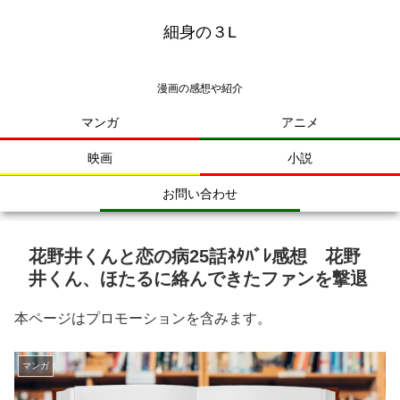
細身の３L
漫画の感想や紹介
マンガ
アニメ
映画
小説
お問い合わせ
花野井くんと恋の病25話ﾈﾀﾊﾞﾚ感想 花野
井くん、ほたるに絡んできたファンを撃退
本ページはプロモーションを含みます。
マンガ