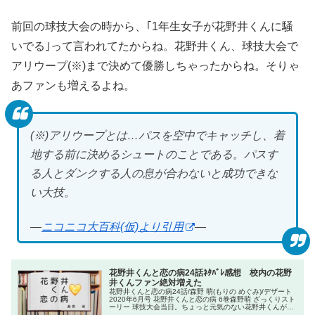
前回の球技大会の時から、｢1年生女子が花野井くんに騒
いでる｣って言われてたからね。花野井くん、球技大会で
アリウープ(※)まで決めて優勝しちゃったからね。そりゃ
あファンも増えるよね。
(※)アリウープとは…パスを空中でキャッチし、着
地する前に決めるシュートのことである。パスす
る人とダンクする人の息が合わないと成功できな
い大技。
―
ニコニコ大百科(仮)より引用
―
花野井くんと恋の病24話ﾈﾀﾊﾞﾚ感想 校内の花野
井くんファン絶対増えた
花野井くんと恋の病24話/森野 萌(もりの めぐみ)/デザート
2020年6月号 花野井くんと恋の病 6巻森野萌 ざっくりスト
ーリー 球技大会当日。ちょっと元気のない花野井くんが気
にかかるほたる。 花野井くんは、ほたるの応援と手作り