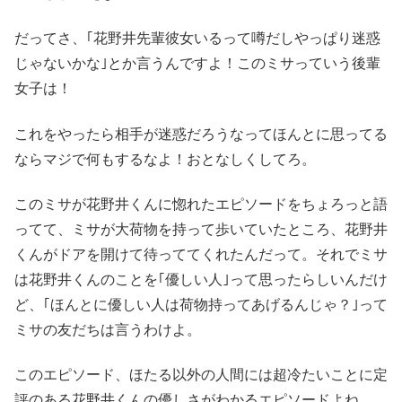
だってさ、｢花野井先輩彼女いるって噂だしやっぱり迷惑
じゃないかな｣とか言うんですよ！このミサっていう後輩
女子は！
これをやったら相手が迷惑だろうなってほんとに思ってる
ならマジで何もするなよ！おとなしくしてろ。
このミサが花野井くんに惚れたエピソードをちょろっと語
ってて、ミサが大荷物を持って歩いていたところ、花野井
くんがドアを開けて待っててくれたんだって。それでミサ
は花野井くんのことを｢優しい人｣って思ったらしいんだけ
ど、｢ほんとに優しい人は荷物持ってあげるんじゃ？｣って
ミサの友だちは言うわけよ。
このエピソード、ほたる以外の人間には超冷たいことに定
評のある花野井くんの優しさがわかるエピソードよね。