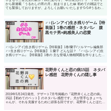
から新連載「うるわしの宵の月」始まりました📖 初めての雑誌でと
ても緊張しておりますが、よろしくお願いいたします💦💦#うるわし
の宵の月 pic.twitter.com/K22W...
♂♀(レンアイ)生き残りゲーム【特
マンガ
装版】1巻の感想・ネタバレ 腹
黒モテ男×鈍感美人の恋愛
♂♀(レンアイ)生き残りゲーム【特装版】1巻/蘭子/ソルマーレ編集部
♂♀生き残りゲーム【特装版】 1 蘭子 どんな話？ 『♂♀(レンアイ)生
き残りゲーム』【特装版】1巻の 主な登場人物相関図を作りました。
一言で言うと、...
花野井くんと恋の病15話 ネタバ
マンガ
レ感想 花野井くんの隠し事
2019年5月24日発売、デザート7月号掲載の『花野井くんと恋の病』
15話【初めてのペット】のネタバレ感想です。犬が苦手なきょーち
ゃんが、それを克服するために頑張る回ですが、花野井くんとほたる
のラブラブもあり、花野井の隠し事もありの回。 花...