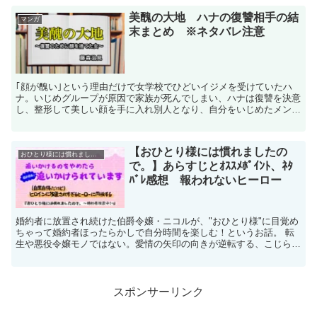
美醜の大地 ハナの復讐相手の結
マンガ
末まとめ ※ネタバレ注意
｢顔が醜い｣という理由だけで女学校でひどいイジメを受けていたハ
ナ。いじめグループが原因で家族が死んでしまい、ハナは復讐を決意
し、整形して美しい顔を手に入れ別人となり、自分をいじめたメンバ
ーに復讐を果たしていく。そんなハナの復讐相手がどんな末路をたど
ったのか、まとめました。
【おひとり様には慣れましたの
おひとり様には慣れましたので。
で。】あらすじとｵｽｽﾒﾎﾟｲﾝﾄ、ﾈﾀ
ﾊﾞﾚ感想 報われないヒーロー
婚約者に放置され続けた伯爵令嬢・ニコルが、"おひとり様"に目覚め
ちゃって婚約者ほったらかしで自分時間を楽しむ！というお話。 転
生や悪役令嬢モノではない。愛情の矢印の向きが逆転する、こじらせ
両片想いラブコメディ。 こちらの作品は｢小説家に...
スポンサーリンク