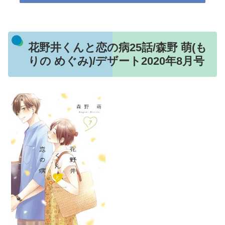
花野井くんと恋の病25話/森野 萌(も
りの めぐみ)/デザート2020年8月号