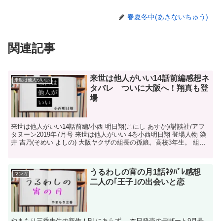
春夏冬中(あきないちゅう)
関連記事
来世は他人がいい14話前編感想ネ
来世は他人がいい
タバレ ついに大阪へ！翔真も登
場
来世は他人がいい14話前編/小西 明日翔(こにし あすか)/講談社/アフ
タヌーン2019年7月号 来世は他人がいい 4巻小西明日翔 登場人物 染
井 吉乃(そめい よしの) 大阪ヤクザの組長の孫娘。高校3年生。 組長
である祖父のお膳立...
うるわしの宵の月1話ﾈﾀﾊﾞﾚ感想
マンガ
二人の｢王子｣の出会いと恋
やまもり三香先生の新作！BLにあらず。 本日発売のデザート9月号