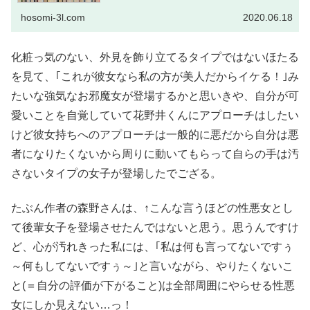
弁...
hosomi-3l.com
2020.06.18
化粧っ気のない、外見を飾り立てるタイプではないほたる
を見て、｢これが彼女なら私の方が美人だからイケる！｣み
たいな強気なお邪魔女が登場するかと思いきや、自分が可
愛いことを自覚していて花野井くんにアプローチはしたい
けど彼女持ちへのアプローチは一般的に悪だから自分は悪
者になりたくないから周りに動いてもらって自らの手は汚
さないタイプの女子が登場したでござる。
たぶん作者の森野さんは、↑こんな言うほどの性悪女とし
て後輩女子を登場させたんではないと思う。思うんですけ
ど、心が汚れきった私には、｢私は何も言ってないですぅ
～何もしてないですぅ～｣と言いながら、やりたくないこ
と(＝自分の評価が下がること)は全部周囲にやらせる性悪
女にしか見えない…っ！