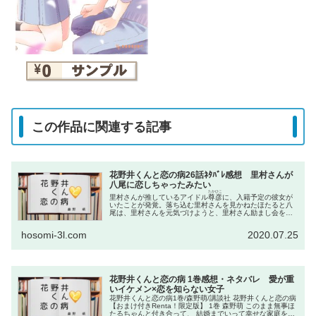
この作品に関連する記事
花野井くんと恋の病26話ﾈﾀﾊﾞﾚ感想 里村さんが
八尾に恋しちゃったみたい
たかひこ
里村さんが推しているアイドル
尊彦
に、入籍予定の彼女が
いたことが発覚。落ち込む里村さんを見かねたほたると八
尾は、里村さんを元気づけようと、里村さん励まし会を開
催する(inカラオケ)。
hosomi-3l.com
2020.07.25
花野井くんと恋の病 1巻感想・ネタバレ 愛が重
いイケメン×恋を知らない女子
花野井くんと恋の病1巻/森野萌/講談社 花野井くんと恋の病
【おまけ付きRenta！限定版】 1巻 森野萌 このまま無事ほ
たるちゃんと付き合って、 結婚までいって幸せな家庭を築